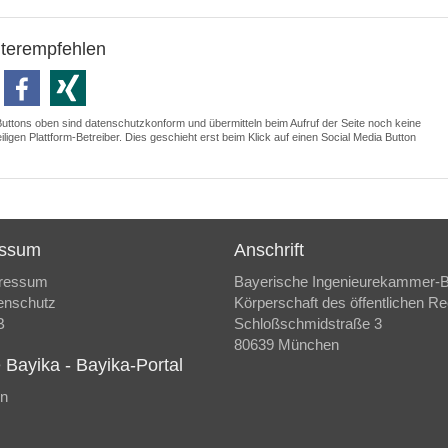
iterempfehlen
Buttons oben sind datenschutzkonform und übermitteln beim Aufruf der Seite noch keine
ligen Plattform-Betreiber. Dies geschieht erst beim Klick auf einen Social Media Button
essum
Anschrift
ressum
Bayerische Ingenieurekammer-
enschutz
Körperschaft des öffentlichen R
B
Schloßschmidstraße 3
80639 München
 Bayika - Bayika-Portal
in