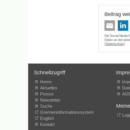
Beitrag we
Die Social Media 
Daten an den jewei
(
Datenschutz
).
Schnellzugriff
Impr
Home
Imp
Aktuelles
Dat
Presse
AG
Newsletter
Meine
Suche
Gremieninformationssystem
Log
English
Kontakt