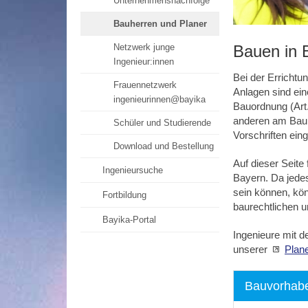
Unternehmensnachfolge
Bauherren und Planer
Netzwerk junge
Bauen in 
Ingenieur:innen
Bei der Erricht
Frauennetzwerk
Anlagen sind ei
ingenieurinnen@bayika
Bauordnung (Art
anderen am Bau Be
Schüler und Studierende
Vorschriften ein
Download und Bestellung
Auf dieser Seite
Ingenieursuche
Bayern. Da jedes
sein können, kön
Fortbildung
baurechtlichen 
Bayika-Portal
Ingenieure mit d
unserer
Plan
Bauvorhab