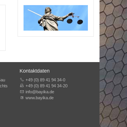
Kontaktdaten
Bau
+49 (0) 89 41 94 34-0
echts
+49 (0) 89 41 94 34-20
info@bayika.de
www.bayika.de