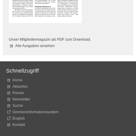
Unser Mitgliedermagazin als PDF zum Download.
Alle Ausgaben ansehen
Schnellzugriff
Home
Aktuelles
Presse
Newsletter
Suche
Gremieninformationssystem
English
Kontakt