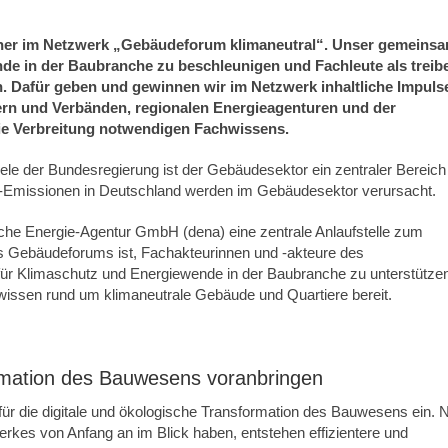
tner im Netzwerk „Gebäudeforum klimaneutral“. Unser gemeins
ende in der Baubranche zu beschleunigen und Fachleute als trei
n. Dafür geben und gewinnen wir im Netzwerk inhaltliche Impuls
rn und Verbänden, regionalen Energieagenturen und der
ie Verbreitung notwendigen Fachwissens.
iele der Bundesregierung ist der Gebäudesektor ein zentraler Bereich
2-Emissionen in Deutschland werden im Gebäudesektor verursacht.
che Energie-Agentur GmbH (dena) eine zentrale Anlaufstelle zum
des Gebäudeforums ist, Fachakteurinnen und -akteure des
t für Klimaschutz und Energiewende in der Baubranche zu unterstütze
chwissen rund um klimaneutrale Gebäude und Quartiere bereit.
ormation des Bauwesens voranbringen
ür die digitale und ökologische Transformation des Bauwesens ein. 
kes von Anfang an im Blick haben, entstehen effizientere und