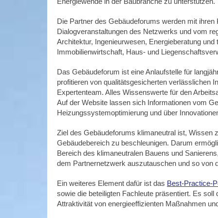
Energiewende in der Baubranche zu unterstützen.
Die Partner des Gebäudeforums werden mit ihren K
Dialogveranstaltungen des Netzwerks und vom re
Architektur, Ingenieurwesen, Energieberatung und
Immobilienwirtschaft, Haus- und Liegenschaftsverw
Das Gebäudeforum ist eine Anlaufstelle für langjäh
profitieren von qualitätsgesicherten verlässlichen
Expertenteam. Alles Wissenswerte für den Arbeitsall
Auf der Website lassen sich Informationen vom Geb
Heizungssystemoptimierung und über Innovationen
Ziel des Gebäudeforums klimaneutral ist, Wissen zu
Gebäudebereich zu beschleunigen. Darum ermöglic
Bereich des klimaneutralen Bauens und Sanierens, 
dem Partnernetzwerk auszutauschen und so von de
Ein weiteres Element dafür ist das
Best-Practice-P
sowie die beteiligten Fachleute präsentiert. Es s
Attraktivität von energieeffizienten Maßnahmen un