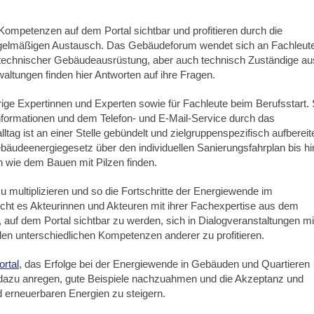
ompetenzen auf dem Portal sichtbar und profitieren durch die
gelmäßigen Austausch. Das Gebäudeforum wendet sich an Fachleut
 technischer Gebäudeausrüstung, aber auch technisch Zuständige au
altungen finden hier Antworten auf ihre Fragen.
rige Expertinnen und Experten sowie für Fachleute beim Berufsstart. 
 Informationen und dem Telefon- und E-Mail-Service durch das
tag ist an einer Stelle gebündelt und zielgruppenspezifisch aufbereite
äudeenergiegesetz über den individuellen Sanierungsfahrplan bis hi
 wie dem Bauen mit Pilzen finden.
 multiplizieren und so die Fortschritte der Energiewende im
ht es Akteurinnen und Akteuren mit ihrer Fachexpertise aus dem
auf dem Portal sichtbar zu werden, sich in Dialogveranstaltungen mi
n unterschiedlichen Kompetenzen anderer zu profitieren.
ortal
, das Erfolge bei der Energiewende in Gebäuden und Quartieren
oll dazu anregen, gute Beispiele nachzuahmen und die Akzeptanz und
d erneuerbaren Energien zu steigern.