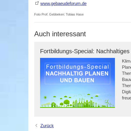
www.gebaeudeforum.de
Foto Prof. Gebbeken: Tobias Hase
Auch interessant
Fortbildungs-Special: Nachhaltige
Klim
Plan
Them
Bauw
Them
Digi
freu
Zurück