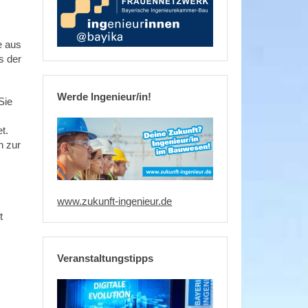
e aus
s der
Werde Ingenieur/in!
Sie
t.
n zur
www.zukunft-ingenieur.de
t
Veranstaltungstipps