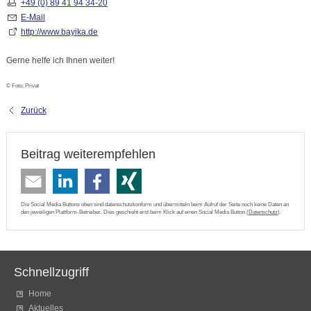
+49 (0) 89 41 94 34-20
E-Mail
http://www.bayika.de
Gerne helfe ich Ihnen weiter!
© Foto: Privat
Zurück
Beitrag weiterempfehlen
Die Social Media Buttons oben sind datenschutzkonform und übermitteln beim Aufruf der Seite noch keine Daten an
den jeweiligen Plattform-Betreiber. Dies geschieht erst beim Klick auf einen Social Media Button (
Datenschutz
).
Schnellzugriff
Home
Aktuelles