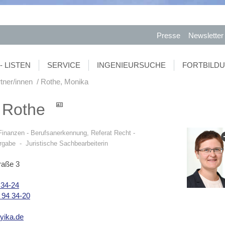
Presse
Newsletter
- LISTEN
SERVICE
INGENIEURSUCHE
FORTBILD
tner/innen
Rothe, Monika
 Rothe
 Finanzen - Berufsanerkennung,
Referat Recht -
ergabe
- Juristische Sachbearbeiterin
raße 3
 34-24
 94 34-20
yika.de