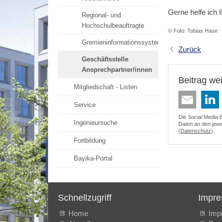
Gerne helfe ich 
Regional- und
Hochschulbeauftragte
© Foto: Tobias Hase
Gremieninformationssystem
Zurück
Geschäftsstelle
Ansprechpartner/innen
Beitrag we
Mitgliedschaft - Listen
Service
Die Social Media 
Ingenieursuche
Daten an den jewei
(
Datenschutz
).
Fortbildung
Bayika-Portal
Schnellzugriff
Impr
Home
Imp