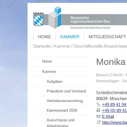
HOME
KAMMER
MITGLIEDSCHAFT 
Startseite
Kammer
Geschäftsstelle Ansprechpar
Monika
Home
Kammer
Bereich 2 Recht -
Honorarfragen - V
Aufgaben
Präsidium und Vorstand
Schloßschmidst
80639 München
Vertreterversammlung
+49 89 41 94
+49 (0) 89 41
Kammerwahl 2026
E-Mail
Ausschüsse und
http://www.ba
Arbeitskreise