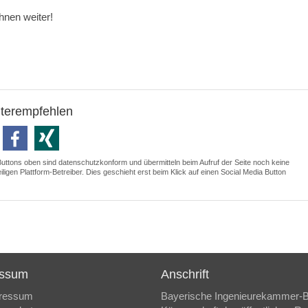
Ihnen weiter!
iterempfehlen
Buttons oben sind datenschutzkonform und übermitteln beim Aufruf der Seite noch keine
ligen Plattform-Betreiber. Dies geschieht erst beim Klick auf einen Social Media Button
essum
Anschrift
ressum
Bayerische Ingenieurekammer-