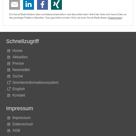
Die Social Media Buttons oben sind datenschutzkonform und übermitteln beim Aufruf der Seite noch keine Daten an
den jeweiligen Plattform-Betreiber. Dies geschieht erst beim Klick auf einen Social Media Button (
Datenschutz
).
Schnellzugriff
Home
Aktuelles
Presse
Newsletter
Suche
Gremieninformationssystem
English
Kontakt
Impressum
Impressum
Datenschutz
AGB