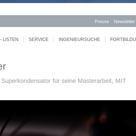
Presse
Newsletter
- LISTEN
SERVICE
INGENIEURSUCHE
FORTBILD
er
Superkondensator für seine Masterarbeit, MIT