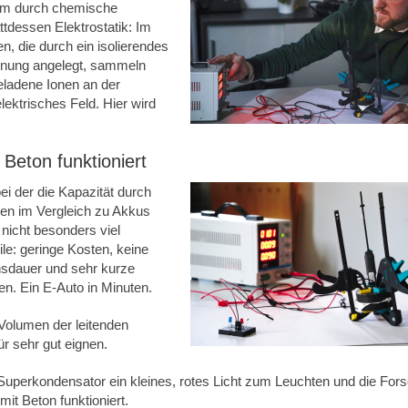
Strom durch chemische
tdessen Elektrostatik: Im
en, die durch ein isolierendes
annung angelegt, sammeln
geladene Ionen an der
lektrisches Feld. Hier wird
Beton funktioniert
ei der die Kapazität durch
ben im Vergleich zu Akkus
 nicht besonders viel
ile: geringe Kosten, keine
nsdauer und sehr kurze
n. Ein E-Auto in Minuten.
Volumen der leitenden
ür sehr gut eignen.
Superkondensator ein kleines, rotes Licht zum Leuchten und die For
t Beton funktioniert.