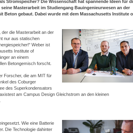
ls Stromspeicher? Die Wissenschaft hat spannende Ideen für d
 seine Masterarbeit im Studiengang Bauingenieurwesen an der
 Beton gebaut. Dabei wurde mit dem Massachusetts Institute o
, der die Masterarbeit an der
ht nur aus statischen
nergiespeicher!“ Weber ist
etts Institute of
änger an einem
llen Betongemisch forscht.
er Forscher, die am MIT für
Onkel des Coburger
dee des Superkondensators
 Praxistest am Campus Design Gleichstrom an den kleinen
.
ingesetzt. Wie eine Batterie
r. Die Technologie dahinter