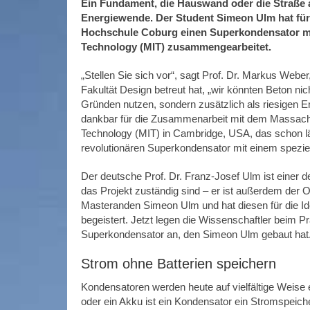
Ein Fundament, die Hauswand oder die Straße a
Energiewende. Der Student Simeon Ulm hat für
Hochschule Coburg einen Superkondensator mit
Technology (MIT) zusammengearbeitet.
„Stellen Sie sich vor“, sagt Prof. Dr. Markus Weber
Fakultät Design betreut hat, „wir könnten Beton nic
Gründen nutzen, sondern zusätzlich als riesigen E
dankbar für die Zusammenarbeit mit dem Massachus
Technology (MIT) in Cambridge, USA, das schon l
revolutionären Superkondensator mit einem spezie
Der deutsche Prof. Dr. Franz-Josef Ulm ist einer d
das Projekt zuständig sind – er ist außerdem der 
Masteranden Simeon Ulm und hat diesen für die I
begeistert. Jetzt legen die Wissenschaftler beim
Superkondensator an, den Simeon Ulm gebaut hat
Strom ohne Batterien speichern
Kondensatoren werden heute auf vielfältige Weise e
oder ein Akku ist ein Kondensator ein Stromspeiche