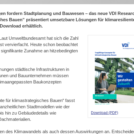
en fordern Stadtplanung und Bauwesen – das neue VDI Resear
ches Bauen“ präsentiert umsetzbare Lösungen für klimaresilient
 Download erhältlich.
 Laut Umweltbundesamt hat sich die Zahl
ast vervierfacht. Heute schon beobachtet
e signifikante Zunahme an hitzebedingten
ngen städtische Infrastrukturen in
mmunen und Bauunternehmen müssen
klimaangepassten Baukonzepten
e für klimastrategisches Bauen“ fasst
zheitlichen Stadtmodellen wie der
is hin zu Gebäudedetails wie
Download (PDF)
Dachmaterialien.
chen des Klimawandels als auch dessen Auswirkungen an. Entscheid