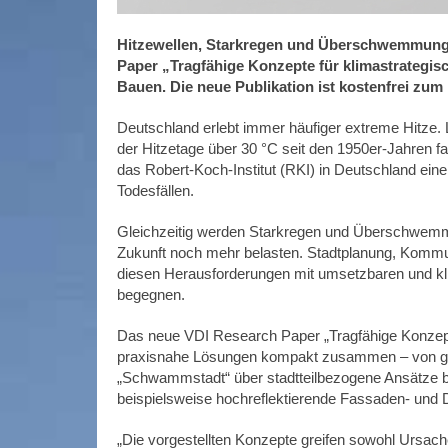
Hitzewellen, Starkregen und Überschwemmung
Paper „Tragfähige Konzepte für klimastrategis
Bauen. Die neue Publikation ist kostenfrei zum
Deutschland erlebt immer häufiger extreme Hitze.
der Hitzetage über 30 °C seit den 1950er-Jahren f
das Robert-Koch-Institut (RKI) in Deutschland ein
Todesfällen.
Gleichzeitig werden Starkregen und Überschwemmu
Zukunft noch mehr belasten. Stadtplanung, Ko
diesen Herausforderungen mit umsetzbaren und 
begegnen.
Das neue VDI Research Paper „Tragfähige Konzept
praxisnahe Lösungen kompakt zusammen – von gan
„Schwammstadt“ über stadtteilbezogene Ansätze b
beispielsweise hochreflektierende Fassaden- und 
„Die vorgestellten Konzepte greifen sowohl Ursa