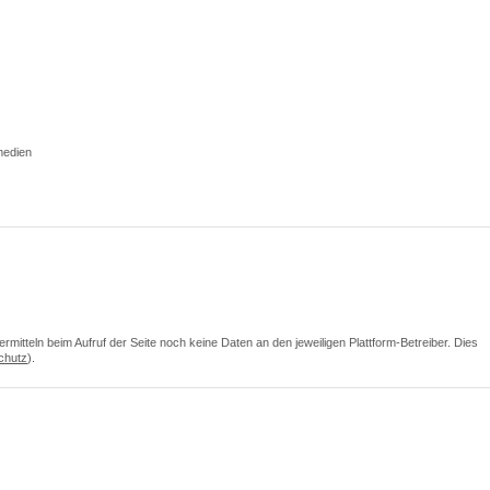
medien
itteln beim Aufruf der Seite noch keine Daten an den jeweiligen Plattform-Betreiber. Dies
chutz
).