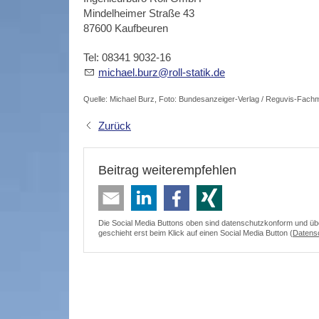
Mindelheimer Straße 43
87600 Kaufbeuren
Tel: 08341 9032-16
m
ch
l
b
rz
r
ll-st
t
k
d
Quelle: Michael Burz, Foto: Bundesanzeiger-Verlag / Reguvis-Fach
Zurück
Beitrag weiterempfehlen
Die Social Media Buttons oben sind datenschutzkonform und überm
geschieht erst beim Klick auf einen Social Media Button (
Datens