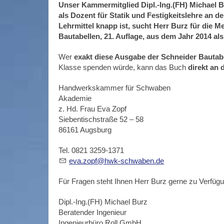
Unser Kammermitglied Dipl.-Ing.(FH) Michael Bu
als Dozent für Statik und Festigkeitslehre a
Lehrmittel knapp ist, sucht Herr Burz für die 
Bautabellen, 21. Auflage, aus dem Jahr 2014 al
Wer
exakt diese Ausgabe der Schneider Bautabe
Klasse spenden würde, kann das Buch
direkt an
Handwerkskammer für Schwaben
Akademie
z. Hd. Frau Eva Zopf
Siebentischstraße 52 – 58
86161 Augsburg
Tel. 0821 3259-1371
v
z
pf
hwk-schw
b
n
d
Für Fragen steht Ihnen Herr Burz gerne zu Verfügu
Dipl.-Ing.(FH) Michael Burz
Beratender Ingenieur
Ingenieurbüro Roll GmbH