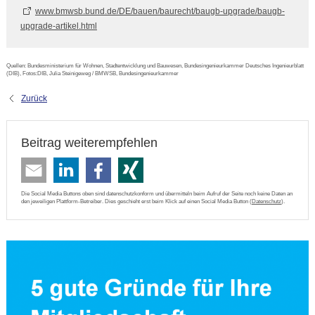
www.bmwsb.bund.de/DE/bauen/baurecht/baugb-upgrade/baugb-
upgrade-artikel.html
Quellen: Bundesministerium für Wohnen, Stadtentwicklung und Bauwesen, Bundesingenieurkammer Deutsches Ingenieurblatt
(DIB), Fotos:DIB, Julia Steinigeweg / BMWSB, Bundesingenieurkammer
Zurück
Beitrag weiterempfehlen
Die Social Media Buttons oben sind datenschutzkonform und übermitteln beim Aufruf der Seite noch keine Daten an
den jeweiligen Plattform-Betreiber. Dies geschieht erst beim Klick auf einen Social Media Button (
Datenschutz
).