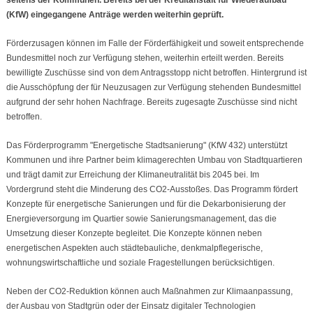
seitens der Kommunen. Bereits bei der Kreditanstalt für Wiederaufbau
(KfW) eingegangene Anträge werden weiterhin geprüft.
Förderzusagen können im Falle der Förderfähigkeit und soweit entsprechende
Bundesmittel noch zur Verfügung stehen, weiterhin erteilt werden. Bereits
bewilligte Zuschüsse sind von dem Antragsstopp nicht betroffen. Hintergrund ist
die Ausschöpfung der für Neuzusagen zur Verfügung stehenden Bundesmittel
aufgrund der sehr hohen Nachfrage. Bereits zugesagte Zuschüsse sind nicht
betroffen.
Das Förderprogramm "Energetische Stadtsanierung" (KfW 432) unterstützt
Kommunen und ihre Partner beim klimagerechten Umbau von Stadtquartieren
und trägt damit zur Erreichung der Klimaneutralität bis 2045 bei. Im
Vordergrund steht die Minderung des CO2-Ausstoßes. Das Programm fördert
Konzepte für energetische Sanierungen und für die Dekarbonisierung der
Energieversorgung im Quartier sowie Sanierungsmanagement, das die
Umsetzung dieser Konzepte begleitet. Die Konzepte können neben
energetischen Aspekten auch städtebauliche, denkmalpflegerische,
wohnungswirtschaftliche und soziale Fragestellungen berücksichtigen.
Neben der CO2-Reduktion können auch Maßnahmen zur Klimaanpassung,
der Ausbau von Stadtgrün oder der Einsatz digitaler Technologien