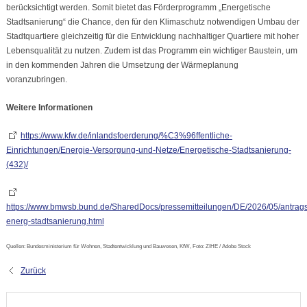
berücksichtigt werden. Somit bietet das Förderprogramm „Energetische
Stadtsanierung“ die Chance, den für den Klimaschutz notwendigen Umbau der
Stadtquartiere gleichzeitig für die Entwicklung nachhaltiger Quartiere mit hoher
Lebensqualität zu nutzen. Zudem ist das Programm ein wichtiger Baustein, um
in den kommenden Jahren die Umsetzung der Wärmeplanung
voranzubringen.
Weitere Informationen
https://www.kfw.de/inlandsfoerderung/%C3%96ffentliche-
Einrichtungen/Energie-Versorgung-und-Netze/Energetische-Stadtsanierung-
(432)/
https://www.bmwsb.bund.de/SharedDocs/pressemitteilungen/DE/2026/05/antrag
energ-stadtsanierung.html
Quellen: Bundesministerium für Wohnen, Stadtentwicklung und Bauwesen, KfW, Foto: ZIHE / Adobe Stock
Zurück