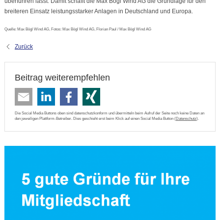
überführen lässt. Damit schafft die Max Bögl Wind AG die Grundlage für den
breiteren Einsatz leistungsstarker Anlagen in Deutschland und Europa.
Quelle: Max Bögl Wind AG, Fotos: Max Bögl Wind AG, Florian Paul / Max Bögl Wind AG
Zurück
Beitrag weiterempfehlen
Die Social Media Buttons oben sind datenschutzkonform und übermitteln beim Aufruf der Seite noch keine Daten an
den jeweiligen Plattform-Betreiber. Dies geschieht erst beim Klick auf einen Social Media Button (
Datenschutz
).