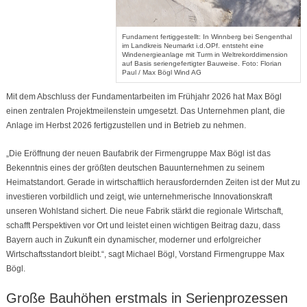
Fundament fertiggestellt: In Winnberg bei Sengenthal
im Landkreis Neumarkt i.d.OPf. entsteht eine
Windenergieanlage mit Turm in Weltrekorddimension
auf Basis seriengefertigter Bauweise. Foto: Florian
Paul / Max Bögl Wind AG
Mit dem Abschluss der Fundamentarbeiten im Frühjahr 2026 hat Max Bögl
einen zentralen Projektmeilenstein umgesetzt. Das Unternehmen plant, die
Anlage im Herbst 2026 fertigzustellen und in Betrieb zu nehmen.
„Die Eröffnung der neuen Baufabrik der Firmengruppe Max Bögl ist das
Bekenntnis eines der größten deutschen Bauunternehmen zu seinem
Heimatstandort. Gerade in wirtschaftlich herausfordernden Zeiten ist der Mut zu
investieren vorbildlich und zeigt, wie unternehmerische Innovationskraft
unseren Wohlstand sichert. Die neue Fabrik stärkt die regionale Wirtschaft,
schafft Perspektiven vor Ort und leistet einen wichtigen Beitrag dazu, dass
Bayern auch in Zukunft ein dynamischer, moderner und erfolgreicher
Wirtschaftsstandort bleibt.“, sagt Michael Bögl, Vorstand Firmengruppe Max
Bögl.
Große Bauhöhen erstmals in Serienprozessen