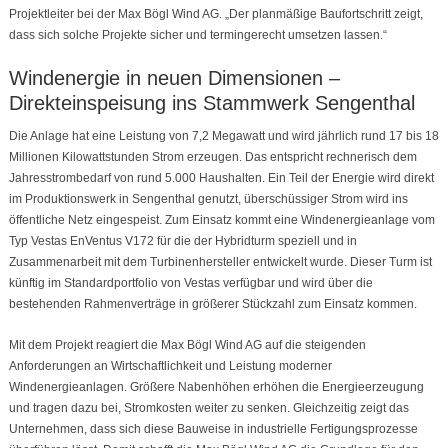
Projektleiter bei der Max Bögl Wind AG. „Der planmäßige Baufortschritt zeigt,
dass sich solche Projekte sicher und termingerecht umsetzen lassen.“
Windenergie in neuen Dimensionen –
Direkteinspeisung ins Stammwerk Sengenthal
Die Anlage hat eine Leistung von 7,2 Megawatt und wird jährlich rund 17 bis 18
Millionen Kilowattstunden Strom erzeugen. Das entspricht rechnerisch dem
Jahresstrombedarf von rund 5.000 Haushalten. Ein Teil der Energie wird direkt
im Produktionswerk in Sengenthal genutzt, überschüssiger Strom wird ins
öffentliche Netz eingespeist. Zum Einsatz kommt eine Windenergieanlage vom
Typ Vestas EnVentus V172 für die der Hybridturm speziell und in
Zusammenarbeit mit dem Turbinenhersteller entwickelt wurde. Dieser Turm ist
künftig im Standardportfolio von Vestas verfügbar und wird über die
bestehenden Rahmenverträge in größerer Stückzahl zum Einsatz kommen.
Mit dem Projekt reagiert die Max Bögl Wind AG auf die steigenden
Anforderungen an Wirtschaftlichkeit und Leistung moderner
Windenergieanlagen. Größere Nabenhöhen erhöhen die Energieerzeugung
und tragen dazu bei, Stromkosten weiter zu senken. Gleichzeitig zeigt das
Unternehmen, dass sich diese Bauweise in industrielle Fertigungsprozesse