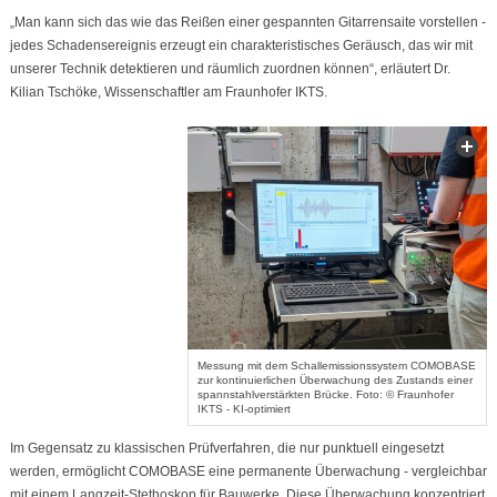
„Man kann sich das wie das Reißen einer gespannten Gitarrensaite vorstellen -
jedes Schadensereignis erzeugt ein charakteristisches Geräusch, das wir mit
unserer Technik detektieren und räumlich zuordnen können“, erläutert Dr.
Kilian Tschöke, Wissenschaftler am Fraunhofer IKTS.
Messung mit dem Schallemissionssystem COMOBASE
zur kontinuierlichen Überwachung des Zustands einer
spannstahlverstärkten Brücke. Foto: © Fraunhofer
IKTS - KI-optimiert
Im Gegensatz zu klassischen Prüfverfahren, die nur punktuell eingesetzt
werden, ermöglicht COMOBASE eine permanente Überwachung - vergleichbar
mit einem Langzeit-Stethoskop für Bauwerke. Diese Überwachung konzentriert