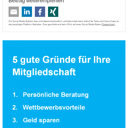
Beitrag weiterempfehlen
Die Social Media Buttons oben sind datenschutzkonform und übermitteln beim Aufruf der Seite noch keine Daten an
den jeweiligen Plattform-Betreiber. Dies geschieht erst beim Klick auf einen Social Media Button (
Datenschutz
).