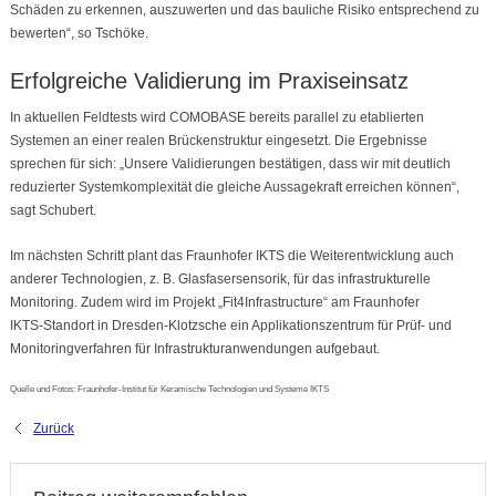
Schäden zu erkennen, auszuwerten und das bauliche Risiko entsprechend zu
bewerten“, so Tschöke.
Erfolgreiche Validierung im Praxiseinsatz
In aktuellen Feldtests wird COMOBASE bereits parallel zu etablierten
Systemen an einer realen Brückenstruktur eingesetzt. Die Ergebnisse
sprechen für sich: „Unsere Validierungen bestätigen, dass wir mit deutlich
reduzierter Systemkomplexität die gleiche Aussagekraft erreichen können“,
sagt Schubert.
Im nächsten Schritt plant das Fraunhofer IKTS die Weiterentwicklung auch
anderer Technologien, z. B. Glasfasersensorik, für das infrastrukturelle
Monitoring. Zudem wird im Projekt „Fit4Infrastructure“ am Fraunhofer
IKTS‑Standort in Dresden‑Klotzsche ein Applikationszentrum für Prüf‑ und
Monitoringverfahren für Infrastrukturanwendungen aufgebaut.
Quelle und Fotos: Fraunhofer-Institut für Keramische Technologien und Systeme IKTS
Zurück