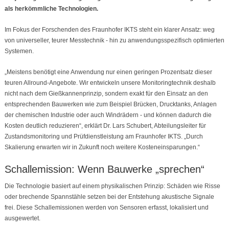
als herkömmliche Technologien.
Im Fokus der Forschenden des Fraunhofer IKTS steht ein klarer Ansatz: weg
von universeller, teurer Messtechnik - hin zu anwendungsspezifisch optimierten
Systemen.
„Meistens benötigt eine Anwendung nur einen geringen Prozentsatz dieser
teuren Allround-Angebote. Wir entwickeln unsere Monitoringtechnik deshalb
nicht nach dem Gießkannenprinzip, sondern exakt für den Einsatz an den
entsprechenden Bauwerken wie zum Beispiel Brücken, Drucktanks, Anlagen
der chemischen Industrie oder auch Windrädern - und können dadurch die
Kosten deutlich reduzieren“, erklärt Dr. Lars Schubert, Abteilungsleiter für
Zustandsmonitoring und Prüfdienstleistung am Fraunhofer IKTS. „Durch
Skalierung erwarten wir in Zukunft noch weitere Kosteneinsparungen.“
Schallemission: Wenn Bauwerke „sprechen“
Die Technologie basiert auf einem physikalischen Prinzip: Schäden wie Risse
oder brechende Spannstähle setzen bei der Entstehung akustische Signale
frei. Diese Schallemissionen werden von Sensoren erfasst, lokalisiert und
ausgewertet.