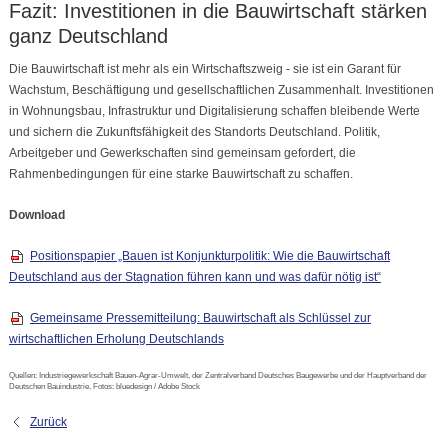
Fazit: Investitionen in die Bauwirtschaft stärken
ganz Deutschland
Die Bauwirtschaft ist mehr als ein Wirtschaftszweig - sie ist ein Garant für
Wachstum, Beschäftigung und gesellschaftlichen Zusammenhalt. Investitionen
in Wohnungsbau, Infrastruktur und Digitalisierung schaffen bleibende Werte
und sichern die Zukunftsfähigkeit des Standorts Deutschland. Politik,
Arbeitgeber und Gewerkschaften sind gemeinsam gefordert, die
Rahmenbedingungen für eine starke Bauwirtschaft zu schaffen.
Download
Positionspapier „Bauen ist Konjunkturpolitik: Wie die Bauwirtschaft
Deutschland aus der Stagnation führen kann und was dafür nötig ist“
Gemeinsame Pressemitteilung: Bauwirtschaft als Schlüssel zur
wirtschaftlichen Erholung Deutschlands
Quellen: Industriegewerkschaft Bauen-Agrar-Umwelt, der Zentralverband Deutsches Baugewerbe und der Hauptverband der
Deutschen Bauindustrie, Fotos: bluedesign / Adobe Stock
Zurück