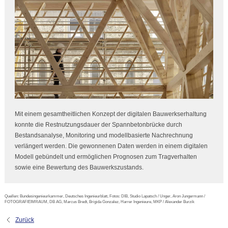
Mit einem gesamtheitlichen Konzept der digitalen Bauwerkserhaltung
konnte die Restnutzungsdauer der Spannbetonbrücke durch
Bestandsanalyse, Monitoring und modellbasierte Nachrechnung
verlängert werden. Die gewonnenen Daten werden in einem digitalen
Modell gebündelt und ermöglichen Prognosen zum Tragverhalten
sowie eine Bewertung des Bauwerkszustands.
Quellen: Bundesingenieurkammer, Deutsches Ingenieurblatt, Fotos: DIB, Studio Lapatsch / Unger, Aron Jungermann /
FOTOGRAFIEIMRAUM, DB AG, Marcus Bredt, Brigida Gonzalez, Harrer Ingenieure, MKP / Alexander Burzik
Zurück