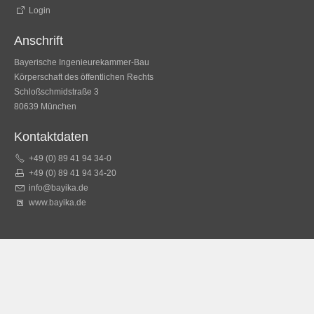
Login
Anschrift
Bayerische Ingenieurekammer-Bau
Körperschaft des öffentlichen Rechts
Schloßschmidstraße 3
80639 München
Kontaktdaten
+49 (0) 89 41 94 34-0
+49 (0) 89 41 94 34-20
info@bayika.de
www.bayika.de