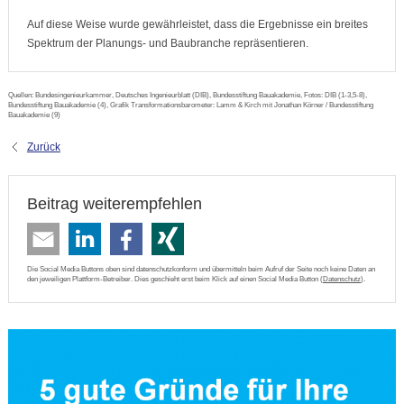
Auf diese Weise wurde gewährleistet, dass die Ergebnisse ein breites
Spektrum der Planungs- und Baubranche repräsentieren.
Quellen: Bundesingenieurkammer, Deutsches Ingenieurblatt (DIB), Bundesstiftung Bauakademie, Fotos: DIB (1-3,5-8),
Bundesstiftung Bauakademie (4), Grafik Transformationsbarometer: Lamm & Kirch mit Jonathan Körner / Bundesstiftung
Bauakademie (9)
Zurück
Beitrag weiterempfehlen
Die Social Media Buttons oben sind datenschutzkonform und übermitteln beim Aufruf der Seite noch keine Daten an
den jeweiligen Plattform-Betreiber. Dies geschieht erst beim Klick auf einen Social Media Button (
Datenschutz
).