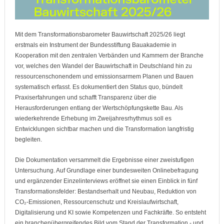
Mit dem Transformationsbarometer Bauwirtschaft 2025/26 liegt
erstmals ein Instrument der Bundesstiftung Bauakademie in
Kooperation mit den zentralen Verbänden und Kammern der Branche
vor, welches den Wandel der Bauwirtschaft in Deutschland hin zu
ressourcenschonendem und emissionsarmem Planen und Bauen
systematisch erfasst. Es dokumentiert den Status quo, bündelt
Praxiserfahrungen und schafft Transparenz über die
Herausforderungen entlang der Wertschöpfungskette Bau. Als
wiederkehrende Erhebung im Zweijahresrhythmus soll es
Entwicklungen sichtbar machen und die Transformation langfristig
begleiten.
Die Dokumentation versammelt die Ergebnisse einer zweistufigen
Untersuchung. Auf Grundlage einer bundesweiten Onlinebefragung
und ergänzender Einzelinterviews eröffnet sie einen Einblick in fünf
Transformationsfelder: Bestandserhalt und Neubau, Reduktion von
CO₂-Emissionen, Ressourcenschutz und Kreislaufwirtschaft,
Digitalisierung und KI sowie Kompetenzen und Fachkräfte. So entsteht
ein branchenübergreifendes Bild vom Stand der Transformation - und