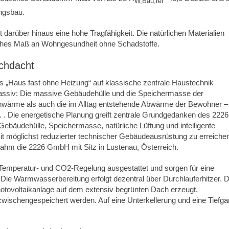
W,Bau,ref
ungsbau.
arüber hinaus eine hohe Tragfähigkeit. Die natürlichen Materialien
hohes Maß an Wohngesundheit ohne Schadstoffe.
rchdacht
s „Haus fast ohne Heizung“ auf klassische zentrale Haustechnik
 passiv: Die massive Gebäudehülle und die Speichermasse der
ärme als auch die im Alltag entstehende Abwärme der Bewohner –
. . Die energetische Planung greift zentrale Grundgedanken des 2226
ge Gebäudehülle, Speichermasse, natürliche Lüftung und intelligente
t möglichst reduzierter technischer Gebäudeausrüstung zu erreiche
ahm die 2226 GmbH mit Sitz in Lustenau, Österreich.
n Temperatur- und CO2-Regelung ausgestattet und sorgen für eine
 Die Warmwasserbereitung erfolgt dezentral über Durchlauferhitzer. 
hotovoltaikanlage auf dem extensiv begrünten Dach erzeugt.
zwischengespeichert werden. Auf eine Unterkellerung und eine Tiefga