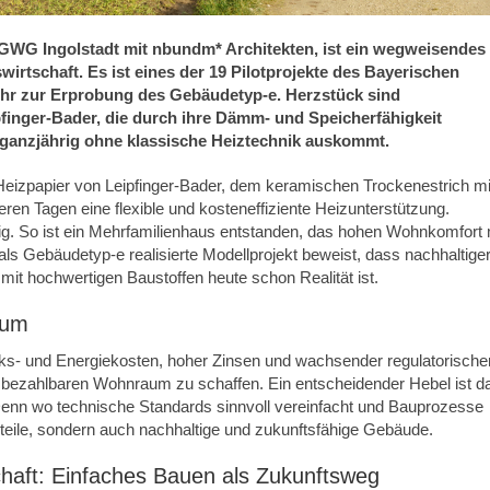
 GWG Ingolstadt mit nbundm* Architekten, ist ein wegweisendes
irtschaft. Es ist eines der 19 Pilotprojekte des Bayerischen
hr zur Erprobung des Gebäudetyp-e. Herzstück sind
pfinger-Bader, die durch ihre Dämm- und Speicherfähigkeit
ganzjährig ohne klassische Heiztechnik auskommt.
 Heizpapier von Leipfinger-Bader, dem keramischen Trockenestrich mi
eren Tagen eine flexible und kosteneffiziente Heizunterstützung.
g. So ist ein Mehrfamilienhaus entstanden, das hohen Wohnkomfort 
als Gebäudetyp-e realisierte Modellprojekt beweist, dass nachhaltiger
mit hochwertigen Baustoffen heute schon Realität ist.
aum
ks- und Energiekosten, hoher Zinsen und wachsender regulatorische
zahlbaren Wohnraum zu schaffen. Ein entscheidender Hebel ist d
Denn wo technische Standards sinnvoll vereinfacht und Bauprozesse
teile, sondern auch nachhaltige und zukunftsfähige Gebäude.
chaft: Einfaches Bauen als Zukunftsweg