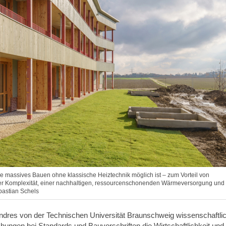
ie massives Bauen ohne klassische Heiztechnik möglich ist – zum Vorteil von
cher Komplexität, einer nachhaltigen, ressourcenschonenden Wärmeversorgung und
ebastian Schels
Endres von der Technischen Universität Braunschweig wissenschaftli
achungen bei Standards und Bauvorschriften die Wirtschaftlichkeit und