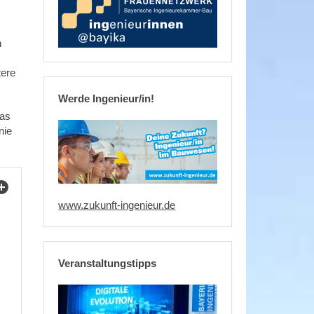
n
tere
Werde Ingenieur/in!
Das
nie
www.zukunft-ingenieur.de
Veranstaltungstipps