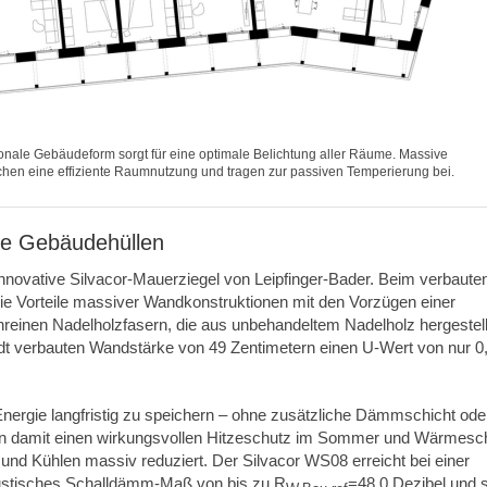
gonale Gebäudeform sorgt für eine optimale Belichtung aller Räume. Massive
n eine effiziente Raumnutzung und tragen zur passiven Temperierung bei.
e Gebäudehüllen
innovative Silvacor-Mauerziegel von Leipfinger-Bader. Beim verbaute
ie Vorteile massiver Wandkonstruktionen mit den Vorzügen einer
nreinen Nadelholzfasern, die aus unbehandeltem Nadelholz hergestell
stadt verbauten Wandstärke von 49 Zentimetern einen U-Wert von nur 0
 Energie langfristig zu speichern – ohne zusätzliche Dämmschicht ode
ten damit einen wirkungsvollen Hitzeschutz im Sommer und Wärmesc
d Kühlen massiv reduziert. Der Silvacor WS08 erreicht bei einer
ustisches Schalldämm-Maß von bis zu R
=48,0 Dezibel und 