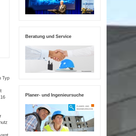
Beratung und Service
n Typ
t
Planer- und Ingenieursuche
,16
r
hutz
sorgt