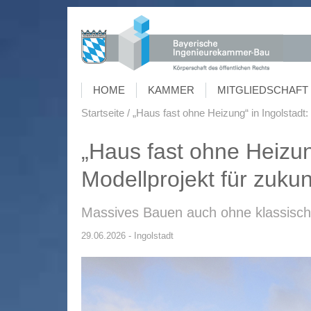
HOME
KAMMER
MITGLIEDSCHAFT 
Startseite
„Haus fast ohne Heizung“ in Ingolstad
„Haus fast ohne Heizun
Modellprojekt für zuk
Massives Bauen auch ohne klassisch
29.06.2026 - Ingolstadt