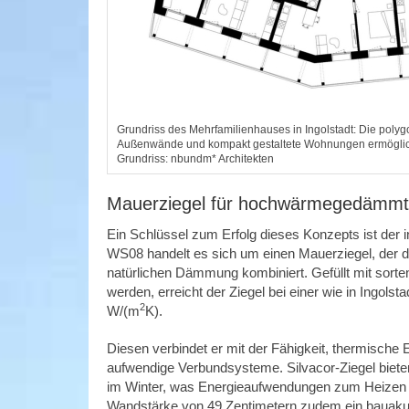
Grundriss des Mehrfamilienhauses in Ingolstadt: Die poly
Außenwände und kompakt gestaltete Wohnungen ermögliche
Grundriss: nbundm* Architekten
Mauerziegel für hochwärmegedämmt
Ein Schlüssel zum Erfolg dieses Konzepts ist der 
WS08 handelt es sich um einen Mauerziegel, der d
natürlichen Dämmung kombiniert. Gefüllt mit sorte
werden, erreicht der Ziegel bei einer wie in Ingol
2
W/(m
K).
Diesen verbindet er mit der Fähigkeit, thermische
aufwendige Verbundsysteme. Silvacor-Ziegel bie
im Winter, was Energieaufwendungen zum Heizen un
Wandstärke von 49 Zentimetern zudem ein bauak