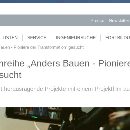
Presse
Newsletter
- LISTEN
SERVICE
INGENIEURSUCHE
FORTBILD
Bauen - Pioniere der Transformation“ gesucht
lmreihe „Anders Bauen - Pionier
sucht
 herausragende Projekte mit einem Projektfilm au