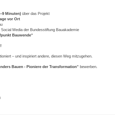
6–9 Minuten)
über das Projekt
age vor Ort
au
d Social Media der Bundesstiftung Bauakademie
ffpunkt Bauwende“
!
ioniert – und inspiriert andere, diesen Weg mitzugehen.
nders Bauen - Pioniere der Transformation“
bewerben.
h