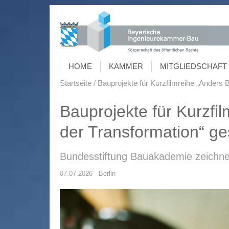
HOME
KAMMER
MITGLIEDSCHAFT 
Startseite
Bauprojekte für Kurzfilmreihe „Anders 
Bauprojekte für Kurzfi
der Transformation“ ge
Bundesstiftung Bauakademie zeichnet
07.07.2026 - Berlin